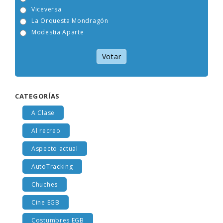
Tam Tam Go!
Viceversa
La Orquesta Mondragón
Modestia Aparte
Votar
CATEGORÍAS
A Clase
Al recreo
Aspecto actual
AutoTracking
Chuches
Cine EGB