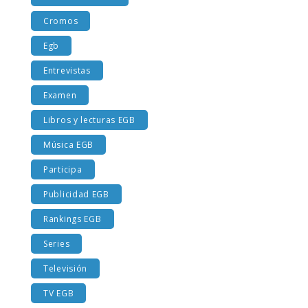
Costumbres EGB
Cromos
Egb
Entrevistas
Examen
Libros y lecturas EGB
Música EGB
Participa
Publicidad EGB
Rankings EGB
Series
Televisión
TV EGB