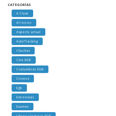
CATEGORÍAS
A Clase
Al recreo
Aspecto actual
AutoTracking
Chuches
Cine EGB
Costumbres EGB
Cromos
Egb
Entrevistas
Examen
Libros y lecturas EGB