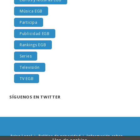
Música EGB
Participa
Publicidad EGB
Rankings EGB
Series
Televisión
TV EGB
SÍGUENOS EN TWITTER
Aviso Legal
|
Política de privacidad
|
Información sobre