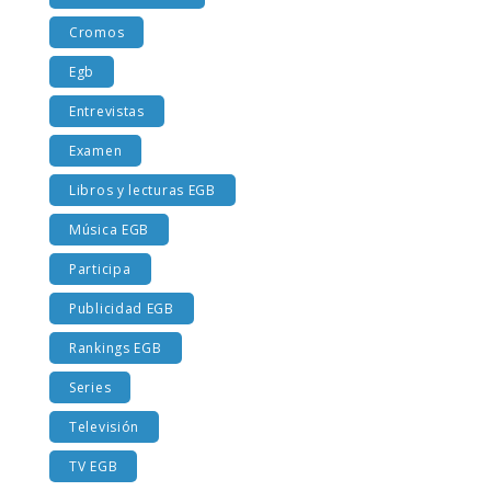
Costumbres EGB
Cromos
Egb
Entrevistas
Examen
Libros y lecturas EGB
Música EGB
Participa
Publicidad EGB
Rankings EGB
Series
Televisión
TV EGB