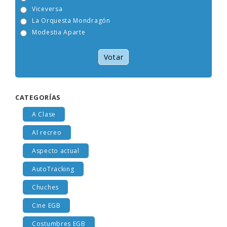
Tam Tam Go!
Viceversa
La Orquesta Mondragón
Modestia Aparte
Votar
CATEGORÍAS
A Clase
Al recreo
Aspecto actual
AutoTracking
Chuches
Cine EGB