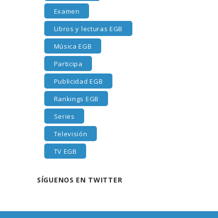
Examen
Libros y lecturas EGB
Música EGB
Participa
Publicidad EGB
Rankings EGB
Series
Televisión
TV EGB
SÍGUENOS EN TWITTER