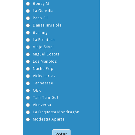
Boney M
La Guardia
Paco Pil
Danza Invisible
Burning
La Frontera
Alejo Stivel
Miguel Costas
Los Manolos
Nacha Pop
Vicky Larraz
Tennessee
OBK
Tam Tam Go!
Viceversa
La Orquesta Mondragón
Modestia Aparte
Votar