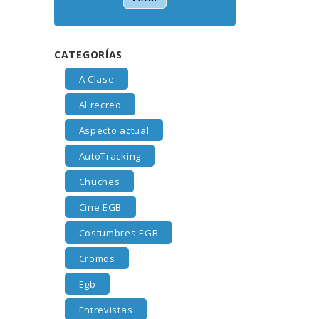
CATEGORÍAS
A Clase
Al recreo
Aspecto actual
AutoTracking
Chuches
Cine EGB
Costumbres EGB
Cromos
Egb
Entrevistas