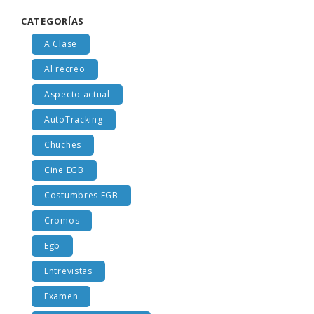
CATEGORÍAS
A Clase
Al recreo
Aspecto actual
AutoTracking
Chuches
Cine EGB
Costumbres EGB
Cromos
Egb
Entrevistas
Examen