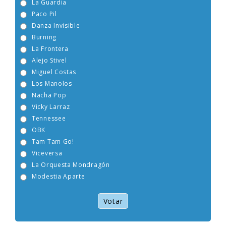
La Guardia
Paco Pil
Danza Invisible
Burning
La Frontera
Alejo Stivel
Miguel Costas
Los Manolos
Nacha Pop
Vicky Larraz
Tennessee
OBK
Tam Tam Go!
Viceversa
La Orquesta Mondragón
Modestia Aparte
Votar