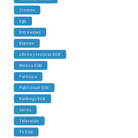
Cromos
Egb
Entrevistas
Examen
Libros y lecturas EGB
Música EGB
Participa
Publicidad EGB
Rankings EGB
Series
Televisión
TV EGB