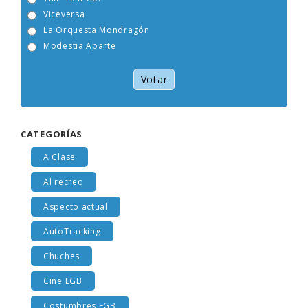
Viceversa
La Orquesta Mondragón
Modestia Aparte
Votar
CATEGORÍAS
A Clase
Al recreo
Aspecto actual
AutoTracking
Chuches
Cine EGB
Costumbres EGB