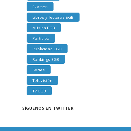
Examen
Libros y lecturas EGB
Música EGB
Participa
Publicidad EGB
Rankings EGB
Series
Televisión
TV EGB
SÍGUENOS EN TWITTER