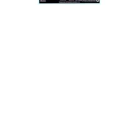
¿Sabías que…? Diez
curiosidades que igual no
sabes de cuando íbamos a
EGB
Rider 
[final
8 febrero, 2023
18 nov
Gana el nuevo juego Yo
Fui a EGB ‘¿Verdad, reto o
consecuencia?’
respondiendo correctamente estas
5 preguntas
tres s
15 diciembre, 2022
18 nov
Prime Video estrena
‘Mañana es hoy’ y
recordamos cosas que se
pusieron de moda en los 90 que ya
conse
desaparecieron
y atre
2 diciembre, 2022
17 nov