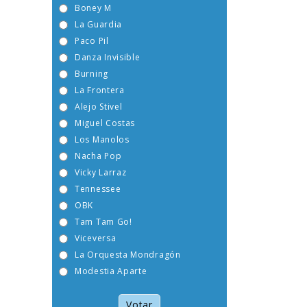
Boney M
La Guardia
Paco Pil
Danza Invisible
Burning
La Frontera
Alejo Stivel
Miguel Costas
Los Manolos
Nacha Pop
Vicky Larraz
Tennessee
OBK
Tam Tam Go!
Viceversa
La Orquesta Mondragón
Modestia Aparte
Votar