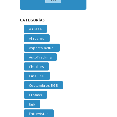
CATEGORÍAS
A Clase
Al recreo
Aspecto actual
AutoTracking
Chuches
Cine EGB
Costumbres EGB
Cromos
Egb
Entrevistas