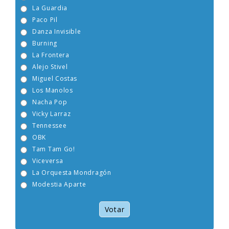
Boney M
La Guardia
Paco Pil
Danza Invisible
Burning
La Frontera
Alejo Stivel
Miguel Costas
Los Manolos
Nacha Pop
Vicky Larraz
Tennessee
OBK
Tam Tam Go!
Viceversa
La Orquesta Mondragón
Modestia Aparte
Votar