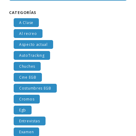
CATEGORÍAS
A Clase
Al recreo
Aspecto actual
AutoTracking
Chuches
Cine EGB
Costumbres EGB
Cromos
Egb
Entrevistas
Examen