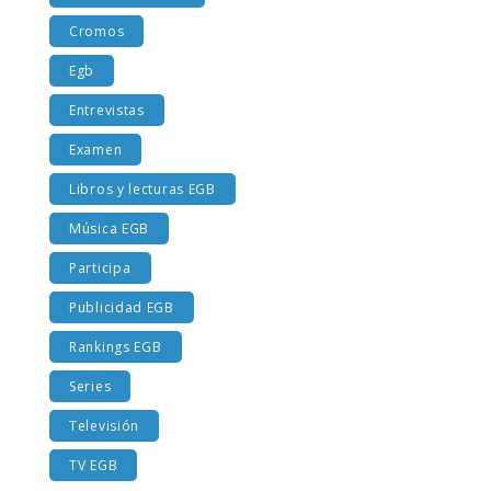
Costumbres EGB
Cromos
Egb
Entrevistas
Examen
Libros y lecturas EGB
Música EGB
Participa
Publicidad EGB
Rankings EGB
Series
Televisión
TV EGB