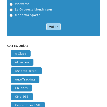
Tam Tam Go!
Viceversa
La Orquesta Mondragón
Modestia Aparte
Votar
CATEGORÍAS
A Clase
Al recreo
Aspecto actual
AutoTracking
Chuches
Cine EGB