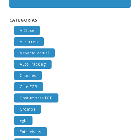
CATEGORÍAS
A Clase
Al recreo
Aspecto actual
AutoTracking
Chuches
Cine EGB
Costumbres EGB
Cromos
Egb
Entrevistas