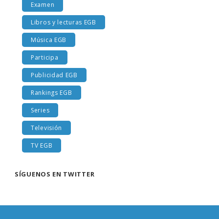
Examen
Libros y lecturas EGB
Música EGB
Participa
Publicidad EGB
Rankings EGB
Series
Televisión
TV EGB
SÍGUENOS EN TWITTER