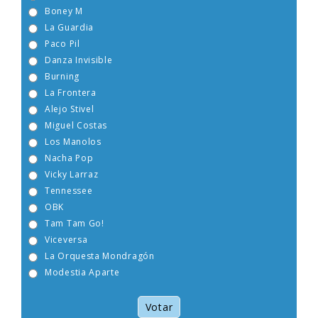
Boney M
La Guardia
Paco Pil
Danza Invisible
Burning
La Frontera
Alejo Stivel
Miguel Costas
Los Manolos
Nacha Pop
Vicky Larraz
Tennessee
OBK
Tam Tam Go!
Viceversa
La Orquesta Mondragón
Modestia Aparte
Votar