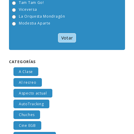
Tam Tam Go!
Viceversa
La Orquesta Mondragón
Modestia Aparte
Votar
CATEGORÍAS
A Clase
Al recreo
Aspecto actual
AutoTracking
Chuches
Cine EGB