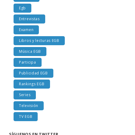
Cromos
Egb
Entrevistas
Examen
Libros y lecturas EGB
Música EGB
Participa
Publicidad EGB
Rankings EGB
Series
Televisión
TV EGB