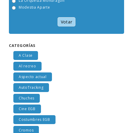
La Orquesta Mondragón
Modestia Aparte
Votar
CATEGORÍAS
A Clase
Al recreo
Aspecto actual
AutoTracking
Chuches
Cine EGB
Costumbres EGB