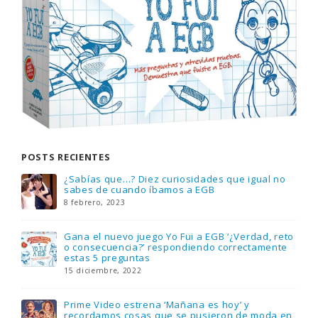
POSTS RECIENTES
Gana una de las cuatro unidades de PLAYMOBIL
que sorteamos: Knight Rider – El coche
fantástico [finalizado]
18 noviembre, 2022
FlixOlé nos divierte con su colección de
comedias de los 80 y 90 y regalamos tres
suscripciones anuales
18 noviembre, 2022
Llega el nuevo juego de mesa Yo Fui a EGB: