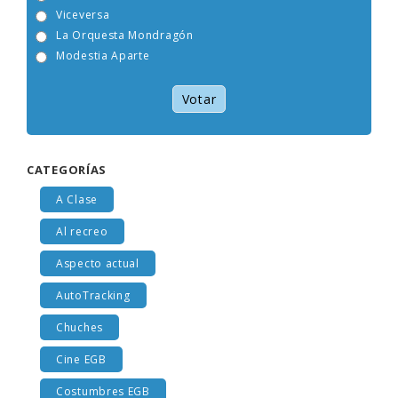
Tam Tam Go!
Viceversa
La Orquesta Mondragón
Modestia Aparte
Votar
CATEGORÍAS
A Clase
Al recreo
Aspecto actual
AutoTracking
Chuches
Cine EGB