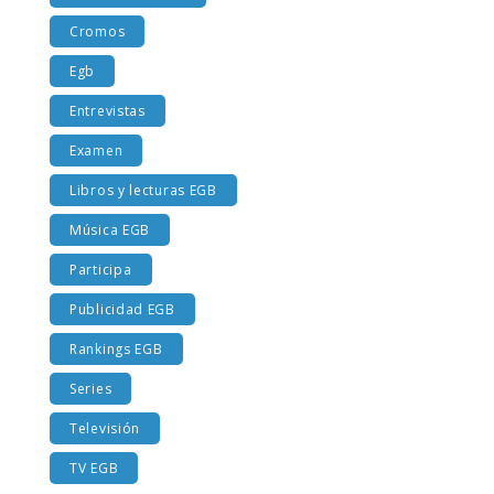
Costumbres EGB
Cromos
Egb
Entrevistas
Examen
Libros y lecturas EGB
Música EGB
Participa
Publicidad EGB
Rankings EGB
Series
Televisión
TV EGB