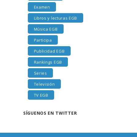
Examen
Libros y lecturas EGB
Música EGB
Participa
Publicidad EGB
Rankings EGB
Series
Televisión
TV EGB
SÍGUENOS EN TWITTER