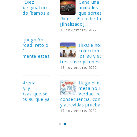
Gana una de las cuatro
¿Sa
al no
unidades de PLAYMOBIL
cur
amos a
que sorteamos: Knight
sab
Rider – El coche fantástico
EGB
[finalizado]
8 febrero, 202
18 noviembre, 2022
 Yo
Gan
reto o
FlixOlé nos divierte con su
Fui
colección de comedias de
con
 estas
los 80 y 90 y regalamos
respondiend
tres suscripciones anuales
5 preguntas
18 noviembre, 2022
15 diciembre,
Llega el nuevo juego de
Pri
mesa Yo Fui a EGB:
‘Ma
ue se
Verdad, reto o
rec
que ya
consecuencia, con más preguntas
pusieron de
y atrevidas pruebas
desaparecie
17 noviembre, 2022
2 diciembre, 