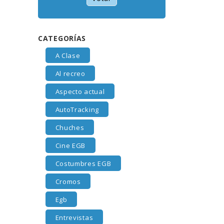
CATEGORÍAS
A Clase
Al recreo
Aspecto actual
AutoTracking
Chuches
Cine EGB
Costumbres EGB
Cromos
Egb
Entrevistas