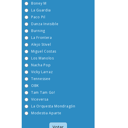
Boney M
La Guardia
Paco Pil
Danza Invisible
Burning
La Frontera
Alejo Stivel
Miguel Costas
Los Manolos
Nacha Pop
Vicky Larraz
Tennessee
OBK
Tam Tam Go!
Viceversa
La Orquesta Mondragón
Modestia Aparte
Votar