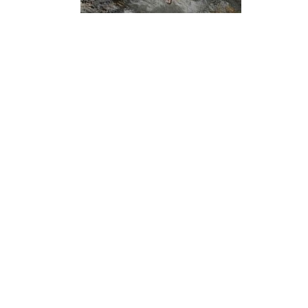
¿Sabías que…? Diez
curiosidades que igual no
sabes de cuando íbamos a
EGB
Rider 
[final
8 febrero, 2023
18 nov
Gana el nuevo juego Yo
Fui a EGB ‘¿Verdad, reto o
consecuencia?’
respondiendo correctamente estas
5 preguntas
tres s
15 diciembre, 2022
18 nov
Prime Video estrena
‘Mañana es hoy’ y
recordamos cosas que se
pusieron de moda en los 90 que ya
conse
desaparecieron
y atre
2 diciembre, 2022
17 nov