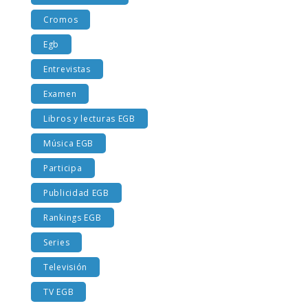
Costumbres EGB
Cromos
Egb
Entrevistas
Examen
Libros y lecturas EGB
Música EGB
Participa
Publicidad EGB
Rankings EGB
Series
Televisión
TV EGB