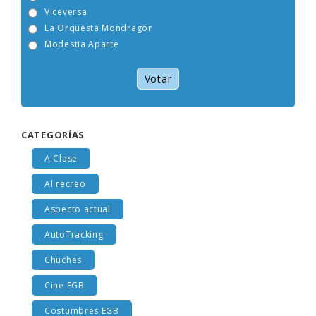
Tam Tam Go!
Viceversa
La Orquesta Mondragón
Modestia Aparte
Votar
CATEGORÍAS
A Clase
Al recreo
Aspecto actual
AutoTracking
Chuches
Cine EGB