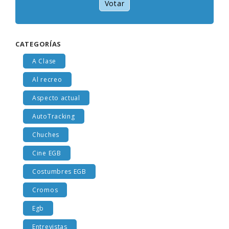
Votar
CATEGORÍAS
A Clase
Al recreo
Aspecto actual
AutoTracking
Chuches
Cine EGB
Costumbres EGB
Cromos
Egb