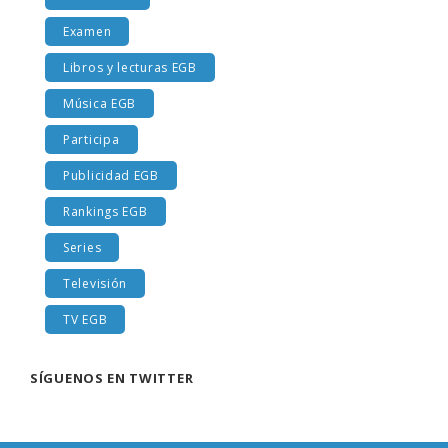
Entrevistas
Examen
Libros y lecturas EGB
Música EGB
Participa
Publicidad EGB
Rankings EGB
Series
Televisión
TV EGB
SÍGUENOS EN TWITTER