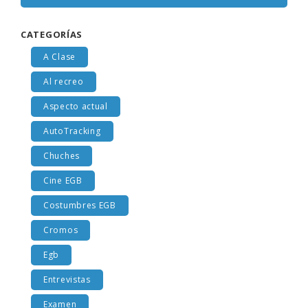
CATEGORÍAS
A Clase
Al recreo
Aspecto actual
AutoTracking
Chuches
Cine EGB
Costumbres EGB
Cromos
Egb
Entrevistas
Examen