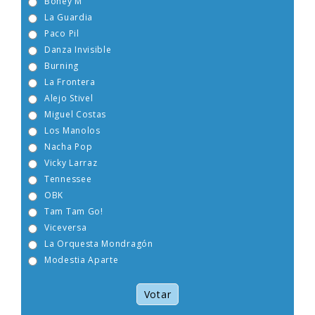
Boney M
La Guardia
Paco Pil
Danza Invisible
Burning
La Frontera
Alejo Stivel
Miguel Costas
Los Manolos
Nacha Pop
Vicky Larraz
Tennessee
OBK
Tam Tam Go!
Viceversa
La Orquesta Mondragón
Modestia Aparte
Votar