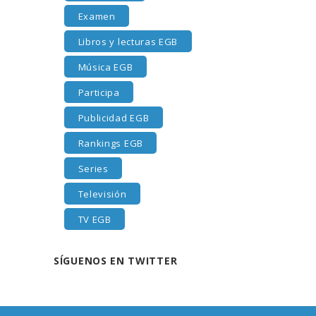
Examen
Libros y lecturas EGB
Música EGB
Participa
Publicidad EGB
Rankings EGB
Series
Televisión
TV EGB
SÍGUENOS EN TWITTER