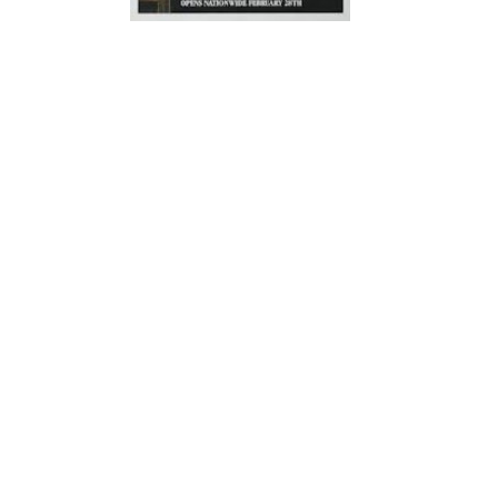
¿Sabías que…? Diez
curiosidades que igual no
sabes de cuando íbamos a
EGB
Rider 
[final
8 febrero, 2023
18 nov
Gana el nuevo juego Yo
Fui a EGB ‘¿Verdad, reto o
consecuencia?’
respondiendo correctamente estas
5 preguntas
tres s
15 diciembre, 2022
18 nov
Prime Video estrena
‘Mañana es hoy’ y
recordamos cosas que se
pusieron de moda en los 90 que ya
conse
desaparecieron
y atre
2 diciembre, 2022
17 nov