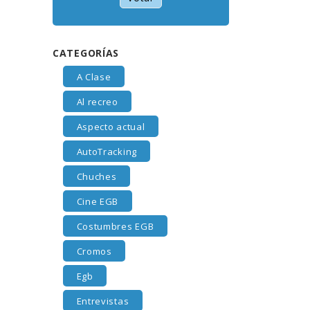
CATEGORÍAS
A Clase
Al recreo
Aspecto actual
AutoTracking
Chuches
Cine EGB
Costumbres EGB
Cromos
Egb
Entrevistas