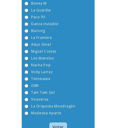
Boney M
La Guardia
Paco Pil
Danza Invisible
Burning
La Frontera
Alejo Stivel
Miguel Costas
Los Manolos
Nacha Pop
Vicky Larraz
Tennessee
OBK
Tam Tam Go!
Viceversa
La Orquesta Mondragón
Modestia Aparte
Votar