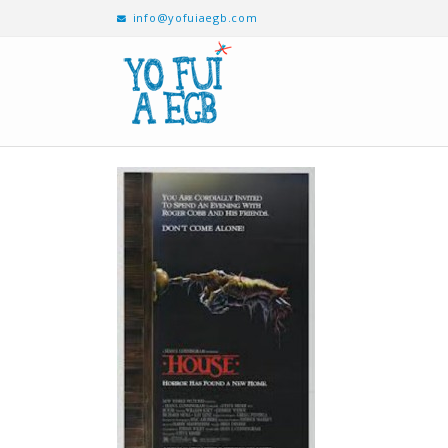
info@yofuiaegb.com