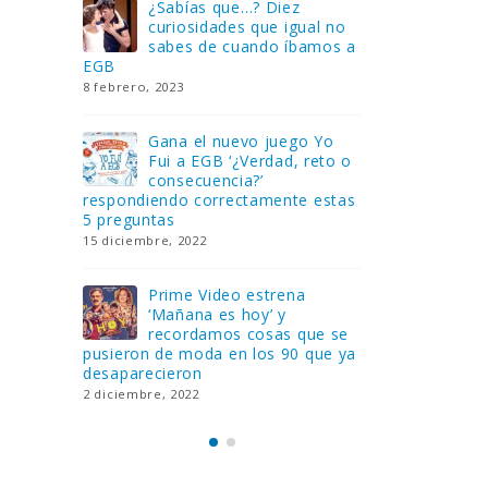
Gana una de las cuatro
¿Sa
al no
unidades de PLAYMOBIL
cur
amos a
que sorteamos: Knight
sab
Rider – El coche fantástico
EGB
[finalizado]
8 febrero, 202
18 noviembre, 2022
 Yo
Gan
reto o
FlixOlé nos divierte con su
Fui
colección de comedias de
con
 estas
los 80 y 90 y regalamos
respondiend
tres suscripciones anuales
5 preguntas
18 noviembre, 2022
15 diciembre,
Llega el nuevo juego de
Pri
mesa Yo Fui a EGB:
‘Ma
ue se
Verdad, reto o
rec
que ya
consecuencia, con más preguntas
pusieron de
y atrevidas pruebas
desaparecie
17 noviembre, 2022
2 diciembre, 