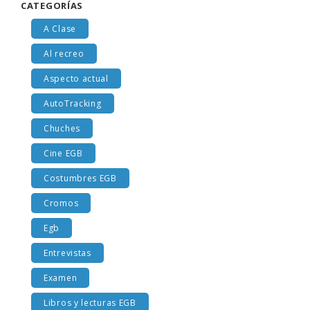
CATEGORÍAS
A Clase
Al recreo
Aspecto actual
AutoTracking
Chuches
Cine EGB
Costumbres EGB
Cromos
Egb
Entrevistas
Examen