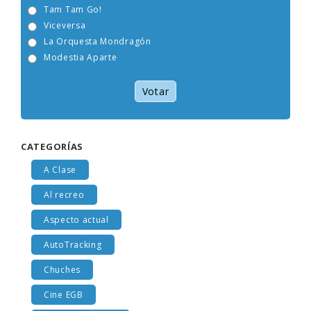
Tam Tam Go!
Viceversa
La Orquesta Mondragón
Modestia Aparte
Votar
CATEGORÍAS
A Clase
Al recreo
Aspecto actual
AutoTracking
Chuches
Cine EGB