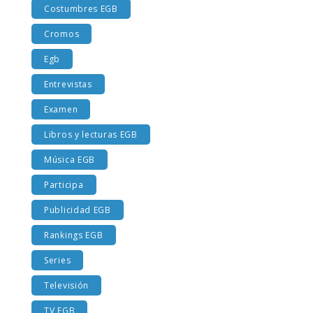
Costumbres EGB
Cromos
Egb
Entrevistas
Examen
Libros y lecturas EGB
Música EGB
Participa
Publicidad EGB
Rankings EGB
Series
Televisión
TV EGB