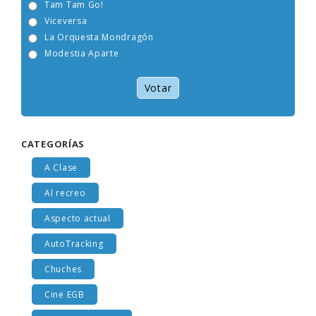
Tam Tam Go!
Viceversa
La Orquesta Mondragón
Modestia Aparte
Votar
CATEGORÍAS
A Clase
Al recreo
Aspecto actual
AutoTracking
Chuches
Cine EGB