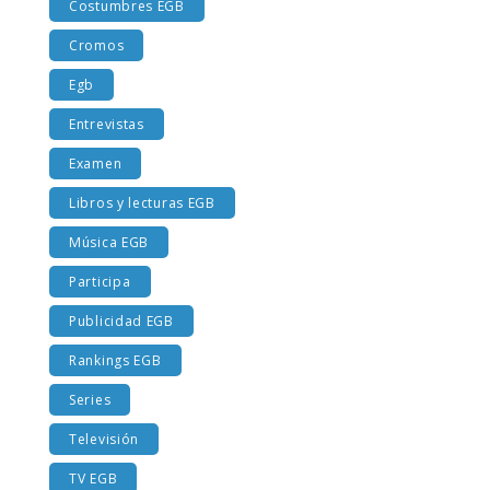
Costumbres EGB
Cromos
Egb
Entrevistas
Examen
Libros y lecturas EGB
Música EGB
Participa
Publicidad EGB
Rankings EGB
Series
Televisión
TV EGB