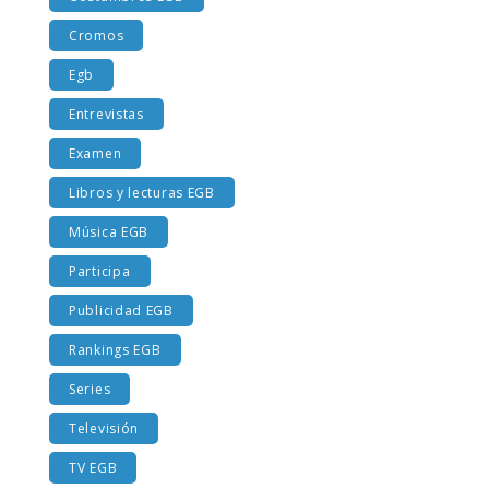
Costumbres EGB
Cromos
Egb
Entrevistas
Examen
Libros y lecturas EGB
Música EGB
Participa
Publicidad EGB
Rankings EGB
Series
Televisión
TV EGB