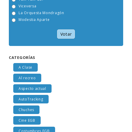
Tam Tam Go!
Viceversa
La Orquesta Mondragón
Modestia Aparte
Votar
CATEGORÍAS
A Clase
Al recreo
Aspecto actual
AutoTracking
Chuches
Cine EGB