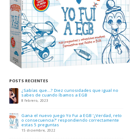
POSTS RECIENTES
Gana una de las cuatro unidades de PLAYMOBIL
que sorteamos: Knight Rider – El coche
fantástico [finalizado]
18 noviembre, 2022
FlixOlé nos divierte con su colección de
comedias de los 80 y 90 y regalamos tres
suscripciones anuales
18 noviembre, 2022