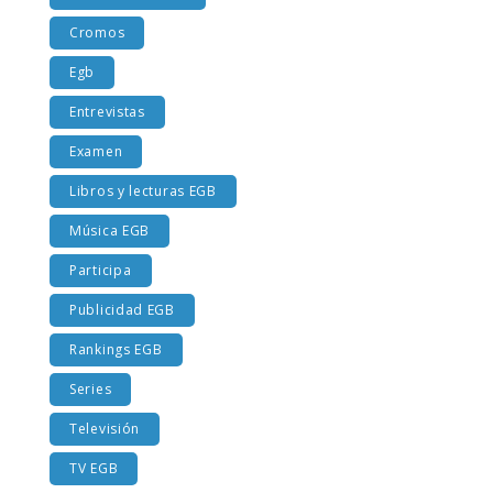
Costumbres EGB
Cromos
Egb
Entrevistas
Examen
Libros y lecturas EGB
Música EGB
Participa
Publicidad EGB
Rankings EGB
Series
Televisión
TV EGB