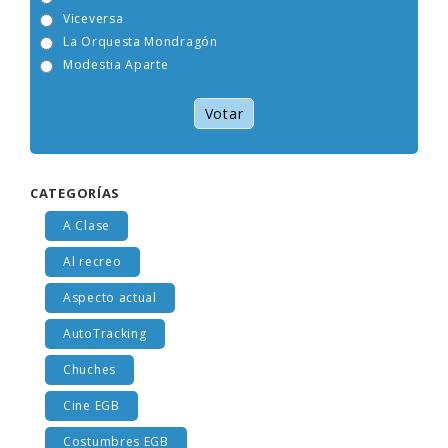
Tam Tam Go!
Viceversa
La Orquesta Mondragón
Modestia Aparte
Votar
CATEGORÍAS
A Clase
Al recreo
Aspecto actual
AutoTracking
Chuches
Cine EGB