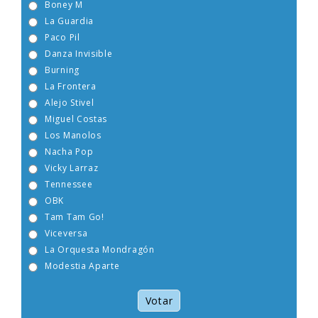
Boney M
La Guardia
Paco Pil
Danza Invisible
Burning
La Frontera
Alejo Stivel
Miguel Costas
Los Manolos
Nacha Pop
Vicky Larraz
Tennessee
OBK
Tam Tam Go!
Viceversa
La Orquesta Mondragón
Modestia Aparte
Votar