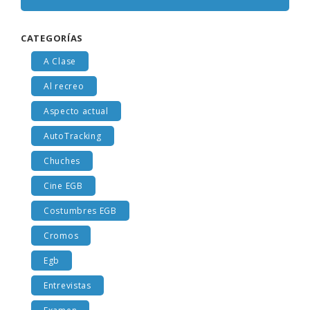
CATEGORÍAS
A Clase
Al recreo
Aspecto actual
AutoTracking
Chuches
Cine EGB
Costumbres EGB
Cromos
Egb
Entrevistas