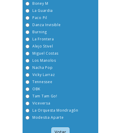
Boney M
La Guardia
Paco Pil
Danza Invisible
Burning
La Frontera
Alejo Stivel
Miguel Costas
Los Manolos
Nacha Pop
Vicky Larraz
Tennessee
OBK
Tam Tam Go!
Viceversa
La Orquesta Mondragón
Modestia Aparte
Votar