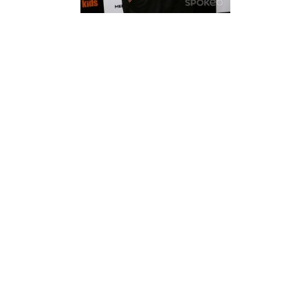
¿Sabías que…? Diez
curiosidades que igual no
sabes de cuando íbamos a
EGB
Rider 
[final
8 febrero, 2023
18 nov
Gana el nuevo juego Yo
Fui a EGB ‘¿Verdad, reto o
consecuencia?’
respondiendo correctamente estas
5 preguntas
tres s
15 diciembre, 2022
18 nov
Prime Video estrena
‘Mañana es hoy’ y
recordamos cosas que se
pusieron de moda en los 90 que ya
conse
desaparecieron
y atre
2 diciembre, 2022
17 nov