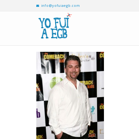
info@yofuiaegb.com