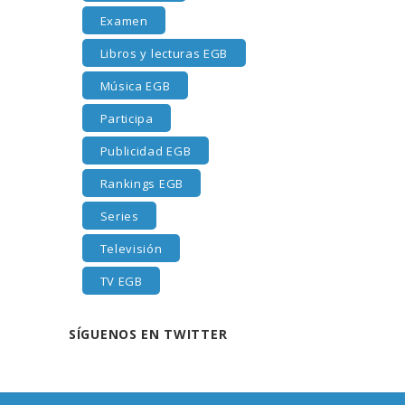
Examen
Libros y lecturas EGB
Música EGB
Participa
Publicidad EGB
Rankings EGB
Series
Televisión
TV EGB
SÍGUENOS EN TWITTER