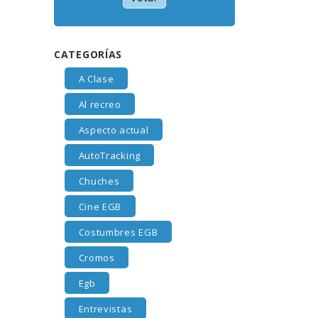
CATEGORÍAS
A Clase
Al recreo
Aspecto actual
AutoTracking
Chuches
Cine EGB
Costumbres EGB
Cromos
Egb
Entrevistas