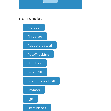
CATEGORÍAS
A Clase
Al recreo
Aspecto actual
AutoTracking
Chuches
Cine EGB
Costumbres EGB
Cromos
Egb
Entrevistas