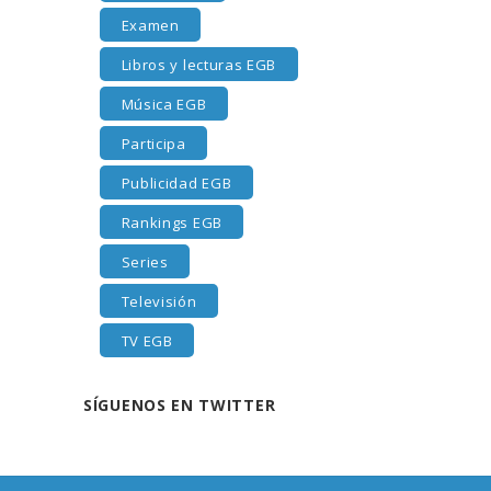
Examen
Libros y lecturas EGB
Música EGB
Participa
Publicidad EGB
Rankings EGB
Series
Televisión
TV EGB
SÍGUENOS EN TWITTER