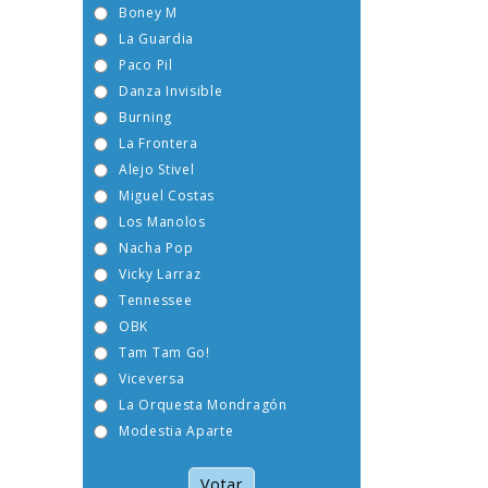
Boney M
La Guardia
Paco Pil
Danza Invisible
Burning
La Frontera
Alejo Stivel
Miguel Costas
Los Manolos
Nacha Pop
Vicky Larraz
Tennessee
OBK
Tam Tam Go!
Viceversa
La Orquesta Mondragón
Modestia Aparte
Votar