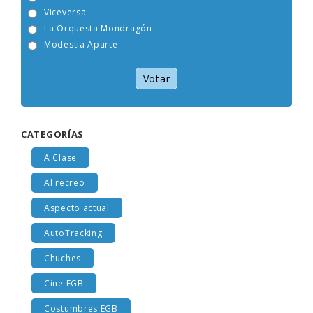
Tam Tam Go!
Viceversa
La Orquesta Mondragón
Modestia Aparte
Votar
CATEGORÍAS
A Clase
Al recreo
Aspecto actual
AutoTracking
Chuches
Cine EGB