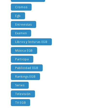
Costumbres EGB
Cromos
Egb
Entrevistas
Examen
Libros y lecturas EGB
Música EGB
Participa
Publicidad EGB
Rankings EGB
Series
Televisión
TV EGB