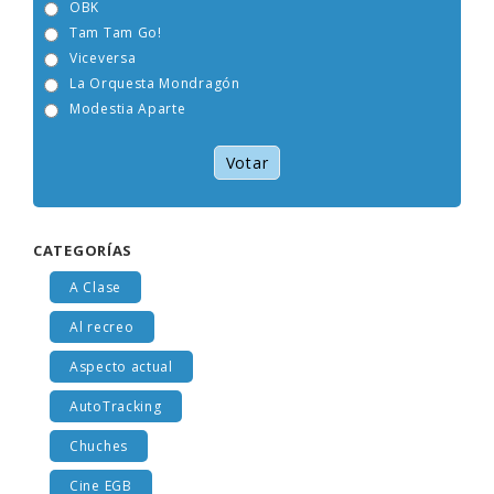
OBK
Tam Tam Go!
Viceversa
La Orquesta Mondragón
Modestia Aparte
Votar
CATEGORÍAS
A Clase
Al recreo
Aspecto actual
AutoTracking
Chuches
Cine EGB