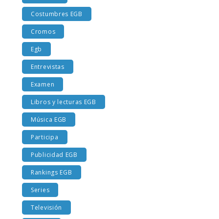
Costumbres EGB
Cromos
Egb
Entrevistas
Examen
Libros y lecturas EGB
Música EGB
Participa
Publicidad EGB
Rankings EGB
Series
Televisión