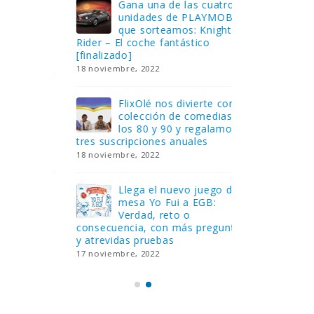
Gana una de las cuatro
¿Sa
al no
unidades de PLAYMOBIL
cur
amos a
que sorteamos: Knight
sab
Rider – El coche fantástico
EGB
[finalizado]
8 febrero, 202
18 noviembre, 2022
 Yo
Gan
reto o
FlixOlé nos divierte con su
Fui
colección de comedias de
con
 estas
los 80 y 90 y regalamos
respondiend
tres suscripciones anuales
5 preguntas
18 noviembre, 2022
15 diciembre,
Llega el nuevo juego de
Pri
mesa Yo Fui a EGB:
‘Ma
ue se
Verdad, reto o
rec
que ya
consecuencia, con más preguntas
pusieron de
y atrevidas pruebas
desaparecie
17 noviembre, 2022
2 diciembre, 