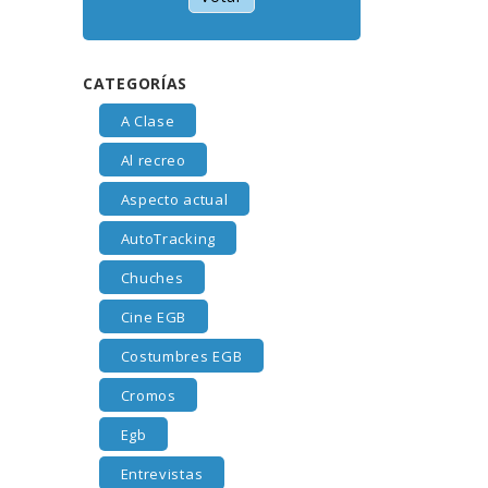
CATEGORÍAS
A Clase
Al recreo
Aspecto actual
AutoTracking
Chuches
Cine EGB
Costumbres EGB
Cromos
Egb
Entrevistas