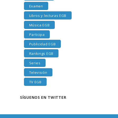
Examen
Libros y lecturas EGB
Música EGB
Participa
Publicidad EGB
Rankings EGB
Series
Televisión
TV EGB
SÍGUENOS EN TWITTER