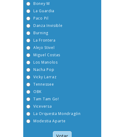
Boney M
La Guardia
Paco Pil
Danza Invisible
Burning
La Frontera
Alejo Stivel
Miguel Costas
Los Manolos
Nacha Pop
Vicky Larraz
Tennessee
OBK
Tam Tam Go!
Viceversa
La Orquesta Mondragón
Modestia Aparte
Votar