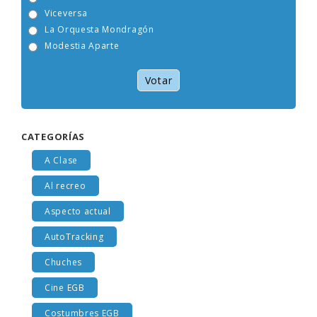
Tam Tam Go!
Viceversa
La Orquesta Mondragón
Modestia Aparte
Votar
CATEGORÍAS
A Clase
Al recreo
Aspecto actual
AutoTracking
Chuches
Cine EGB