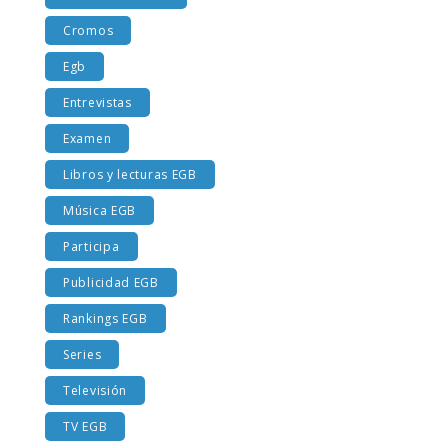
Costumbres EGB
Cromos
Egb
Entrevistas
Examen
Libros y lecturas EGB
Música EGB
Participa
Publicidad EGB
Rankings EGB
Series
Televisión
TV EGB