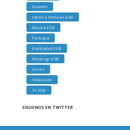
Examen
Libros y lecturas EGB
Música EGB
Participa
Publicidad EGB
Rankings EGB
Series
Televisión
TV EGB
SÍGUENOS EN TWITTER