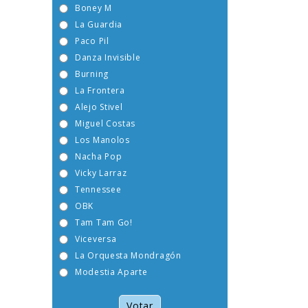
Boney M
La Guardia
Paco Pil
Danza Invisible
Burning
La Frontera
Alejo Stivel
Miguel Costas
Los Manolos
Nacha Pop
Vicky Larraz
Tennessee
OBK
Tam Tam Go!
Viceversa
La Orquesta Mondragón
Modestia Aparte
Votar