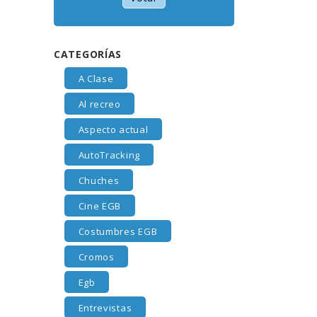
CATEGORÍAS
A Clase
Al recreo
Aspecto actual
AutoTracking
Chuches
Cine EGB
Costumbres EGB
Cromos
Egb
Entrevistas