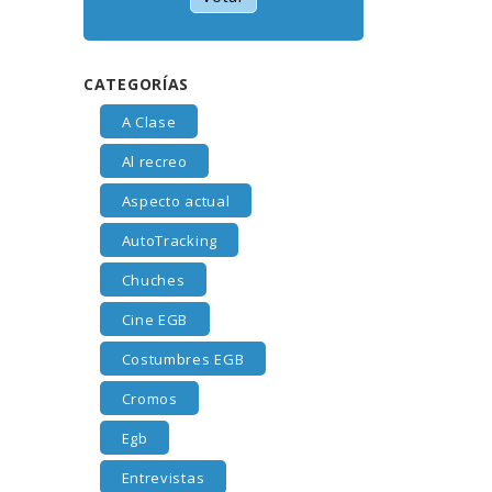
CATEGORÍAS
A Clase
Al recreo
Aspecto actual
AutoTracking
Chuches
Cine EGB
Costumbres EGB
Cromos
Egb
Entrevistas