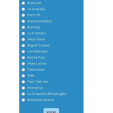
Boney M
La Guardia
Paco Pil
Danza Invisible
Burning
La Frontera
Alejo Stivel
Miguel Costas
Los Manolos
Nacha Pop
Vicky Larraz
Tennessee
OBK
Tam Tam Go!
Viceversa
La Orquesta Mondragón
Modestia Aparte
Votar