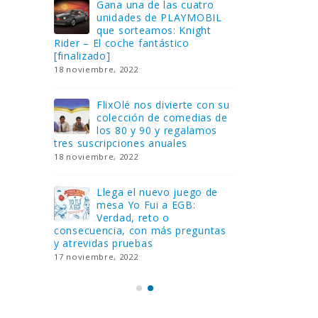
Gana una de las cuatro
¿Sa
al no
unidades de PLAYMOBIL
cur
amos a
que sorteamos: Knight
sab
Rider – El coche fantástico
EGB
[finalizado]
8 febrero, 202
18 noviembre, 2022
 Yo
Gan
reto o
FlixOlé nos divierte con su
Fui
colección de comedias de
con
 estas
los 80 y 90 y regalamos
respondiend
tres suscripciones anuales
5 preguntas
18 noviembre, 2022
15 diciembre,
Llega el nuevo juego de
Pri
mesa Yo Fui a EGB:
‘Ma
ue se
Verdad, reto o
rec
que ya
consecuencia, con más preguntas
pusieron de
y atrevidas pruebas
desaparecie
17 noviembre, 2022
2 diciembre, 