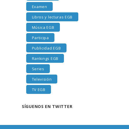
Examen
Libros y lecturas EGB
Música EGB
Participa
Publicidad EGB
Rankings EGB
Series
Televisión
TV EGB
SÍGUENOS EN TWITTER