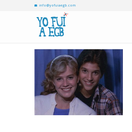
info@yofuiaegb.com