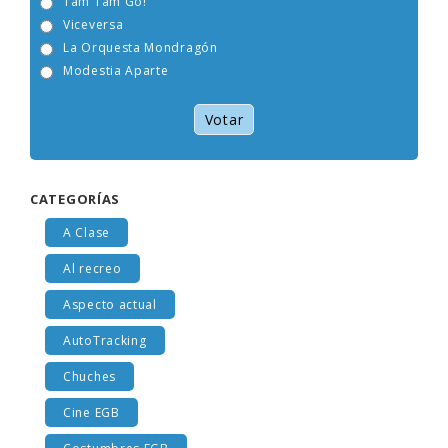
Tam Tam Go!
Viceversa
La Orquesta Mondragón
Modestia Aparte
Votar
CATEGORÍAS
A Clase
Al recreo
Aspecto actual
AutoTracking
Chuches
Cine EGB