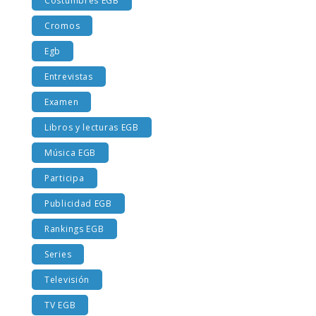
Costumbres EGB
Cromos
Egb
Entrevistas
Examen
Libros y lecturas EGB
Música EGB
Participa
Publicidad EGB
Rankings EGB
Series
Televisión
TV EGB