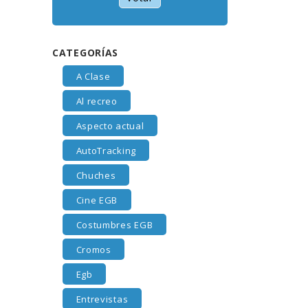
CATEGORÍAS
A Clase
Al recreo
Aspecto actual
AutoTracking
Chuches
Cine EGB
Costumbres EGB
Cromos
Egb
Entrevistas