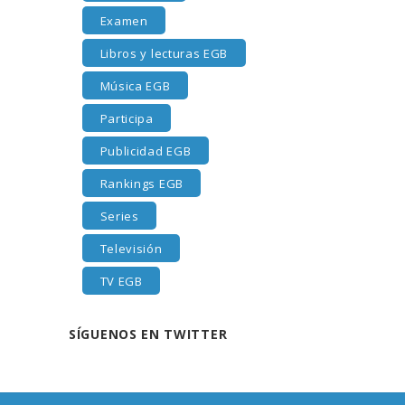
Examen
Libros y lecturas EGB
Música EGB
Participa
Publicidad EGB
Rankings EGB
Series
Televisión
TV EGB
SÍGUENOS EN TWITTER