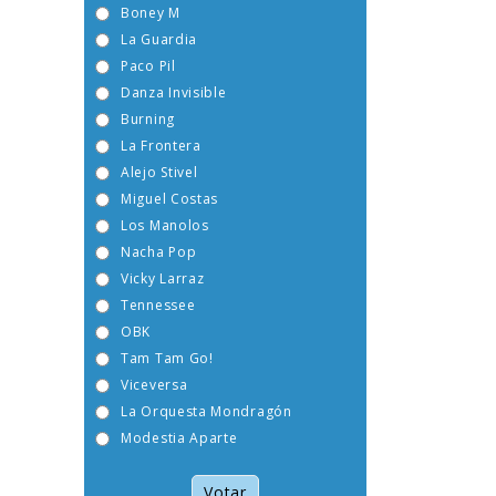
Boney M
La Guardia
Paco Pil
Danza Invisible
Burning
La Frontera
Alejo Stivel
Miguel Costas
Los Manolos
Nacha Pop
Vicky Larraz
Tennessee
OBK
Tam Tam Go!
Viceversa
La Orquesta Mondragón
Modestia Aparte
Votar