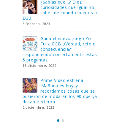
Gana una de las cuatro
¿Sa
al no
unidades de PLAYMOBIL
cur
amos a
que sorteamos: Knight
sab
Rider – El coche fantástico
EGB
[finalizado]
8 febrero, 202
18 noviembre, 2022
 Yo
Gan
reto o
FlixOlé nos divierte con su
Fui
colección de comedias de
con
 estas
los 80 y 90 y regalamos
respondiend
tres suscripciones anuales
5 preguntas
18 noviembre, 2022
15 diciembre,
Llega el nuevo juego de
Pri
mesa Yo Fui a EGB:
‘Ma
ue se
Verdad, reto o
rec
que ya
consecuencia, con más preguntas
pusieron de
y atrevidas pruebas
desaparecie
17 noviembre, 2022
2 diciembre, 