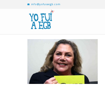
info@yofuiaegb.com