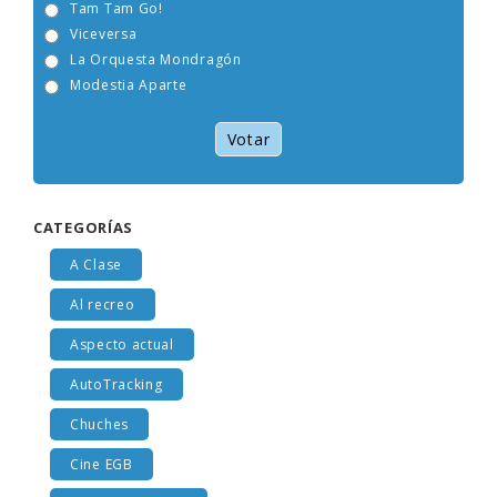
Tam Tam Go!
Viceversa
La Orquesta Mondragón
Modestia Aparte
Votar
CATEGORÍAS
A Clase
Al recreo
Aspecto actual
AutoTracking
Chuches
Cine EGB