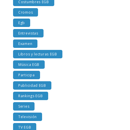
Costumbres EGB
Cromos
Egb
Entrevistas
Examen
Libros y lecturas EGB
Música EGB
Participa
Publicidad EGB
Rankings EGB
Series
Televisión
TV EGB