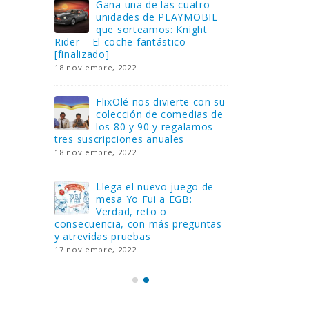
Gana una de las cuatro
¿Sa
al no
unidades de PLAYMOBIL
cur
amos a
que sorteamos: Knight
sab
Rider – El coche fantástico
EGB
[finalizado]
8 febrero, 202
18 noviembre, 2022
 Yo
Gan
reto o
FlixOlé nos divierte con su
Fui
colección de comedias de
con
 estas
los 80 y 90 y regalamos
respondiend
tres suscripciones anuales
5 preguntas
18 noviembre, 2022
15 diciembre,
Llega el nuevo juego de
Pri
mesa Yo Fui a EGB:
‘Ma
ue se
Verdad, reto o
rec
que ya
consecuencia, con más preguntas
pusieron de
y atrevidas pruebas
desaparecie
17 noviembre, 2022
2 diciembre, 