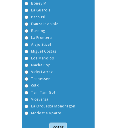
Boney M
La Guardia
Paco Pil
Danza Invisible
Burning
La Frontera
Alejo Stivel
Miguel Costas
Los Manolos
Nacha Pop
Vicky Larraz
Tennessee
OBK
Tam Tam Go!
Viceversa
La Orquesta Mondragón
Modestia Aparte
Votar