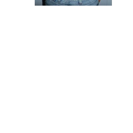
¿Sabías que…? Diez
curiosidades que igual no
sabes de cuando íbamos a
EGB
Rider 
[final
8 febrero, 2023
18 nov
Gana el nuevo juego Yo
Fui a EGB ‘¿Verdad, reto o
consecuencia?’
respondiendo correctamente estas
5 preguntas
tres s
15 diciembre, 2022
18 nov
Prime Video estrena
‘Mañana es hoy’ y
recordamos cosas que se
pusieron de moda en los 90 que ya
conse
desaparecieron
y atre
2 diciembre, 2022
17 nov