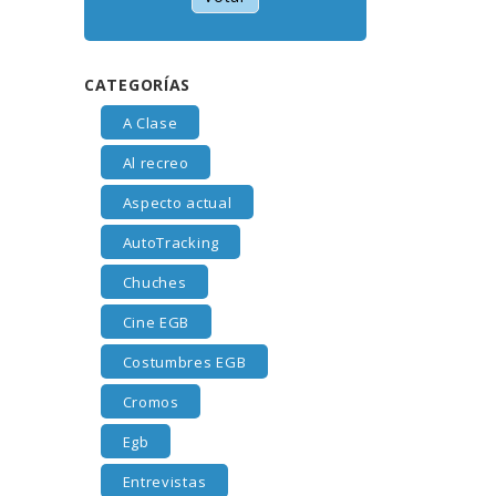
CATEGORÍAS
A Clase
Al recreo
Aspecto actual
AutoTracking
Chuches
Cine EGB
Costumbres EGB
Cromos
Egb
Entrevistas