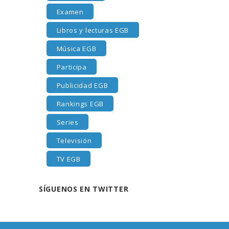
Examen
Libros y lecturas EGB
Música EGB
Participa
Publicidad EGB
Rankings EGB
Series
Televisión
TV EGB
SÍGUENOS EN TWITTER