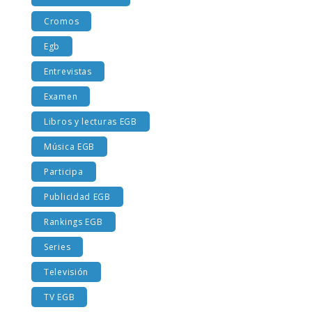
Costumbres EGB
Cromos
Egb
Entrevistas
Examen
Libros y lecturas EGB
Música EGB
Participa
Publicidad EGB
Rankings EGB
Series
Televisión
TV EGB