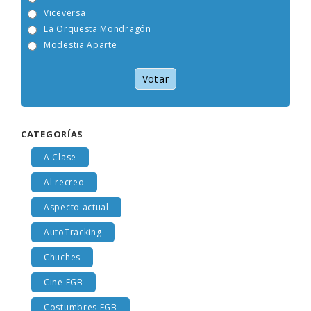
Tam Tam Go!
Viceversa
La Orquesta Mondragón
Modestia Aparte
Votar
CATEGORÍAS
A Clase
Al recreo
Aspecto actual
AutoTracking
Chuches
Cine EGB