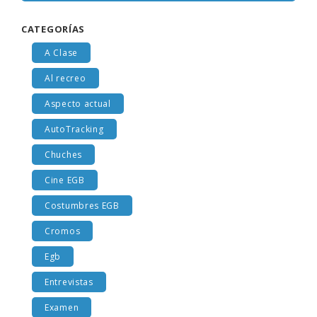
CATEGORÍAS
A Clase
Al recreo
Aspecto actual
AutoTracking
Chuches
Cine EGB
Costumbres EGB
Cromos
Egb
Entrevistas
Examen