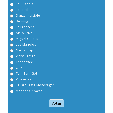
Boney M
La Guardia
Paco Pil
Danza Invisible
Burning
La Frontera
Alejo Stivel
Miguel Costas
Los Manolos
Nacha Pop
Vicky Larraz
Tennessee
OBK
Tam Tam Go!
Viceversa
La Orquesta Mondragón
Modestia Aparte
Votar