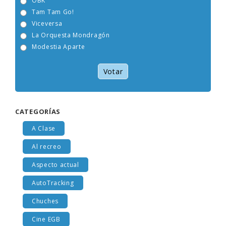
OBK
Tam Tam Go!
Viceversa
La Orquesta Mondragón
Modestia Aparte
Votar
CATEGORÍAS
A Clase
Al recreo
Aspecto actual
AutoTracking
Chuches
Cine EGB