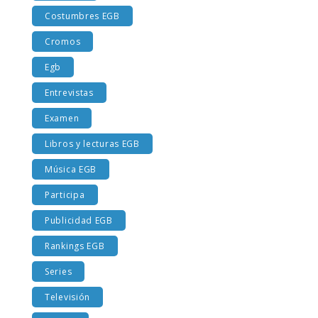
Costumbres EGB
Cromos
Egb
Entrevistas
Examen
Libros y lecturas EGB
Música EGB
Participa
Publicidad EGB
Rankings EGB
Series
Televisión