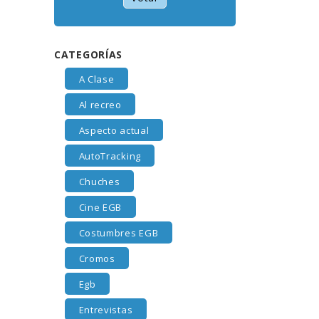
CATEGORÍAS
A Clase
Al recreo
Aspecto actual
AutoTracking
Chuches
Cine EGB
Costumbres EGB
Cromos
Egb
Entrevistas