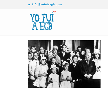
info@yofuiaegb.com