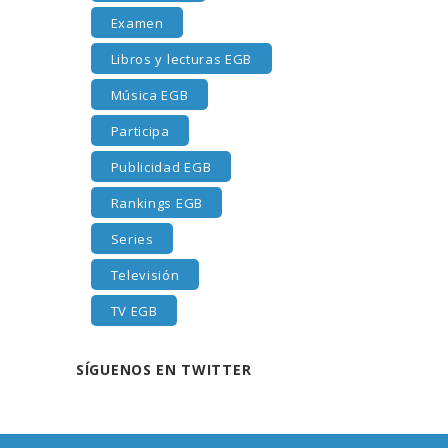
Examen
Libros y lecturas EGB
Música EGB
Participa
Publicidad EGB
Rankings EGB
Series
Televisión
TV EGB
SÍGUENOS EN TWITTER