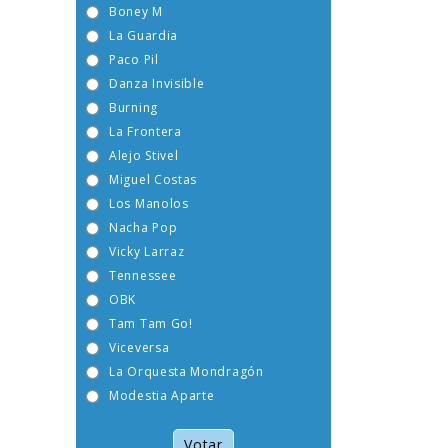
Boney M
La Guardia
Paco Pil
Danza Invisible
Burning
La Frontera
Alejo Stivel
Miguel Costas
Los Manolos
Nacha Pop
Vicky Larraz
Tennessee
OBK
Tam Tam Go!
Viceversa
La Orquesta Mondragón
Modestia Aparte
Votar