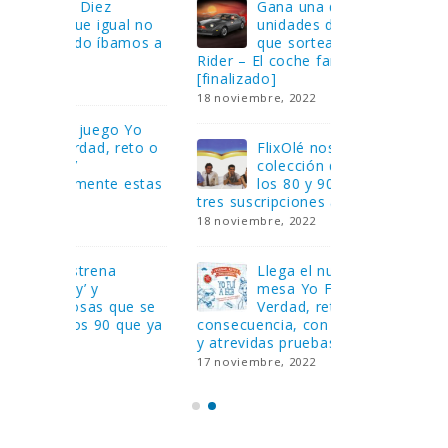
Gana una de las cuatro
¿Sa
al no
unidades de PLAYMOBIL
cur
amos a
que sorteamos: Knight
sab
Rider – El coche fantástico
EGB
[finalizado]
8 febrero, 202
18 noviembre, 2022
 Yo
Gan
reto o
FlixOlé nos divierte con su
Fui
colección de comedias de
con
 estas
los 80 y 90 y regalamos
respondiend
tres suscripciones anuales
5 preguntas
18 noviembre, 2022
15 diciembre,
Llega el nuevo juego de
Pri
mesa Yo Fui a EGB:
‘Ma
ue se
Verdad, reto o
rec
que ya
consecuencia, con más preguntas
pusieron de
y atrevidas pruebas
desaparecie
17 noviembre, 2022
2 diciembre, 