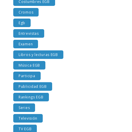
Costumbres EGB
Cromos
Egb
Entrevistas
Examen
Libros y lecturas EGB
Música EGB
Participa
Publicidad EGB
Rankings EGB
Series
Televisión
TV EGB