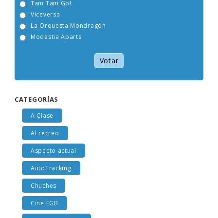
Tam Tam Go!
Viceversa
La Orquesta Mondragón
Modestia Aparte
Votar
CATEGORÍAS
A Clase
Al recreo
Aspecto actual
AutoTracking
Chuches
Cine EGB