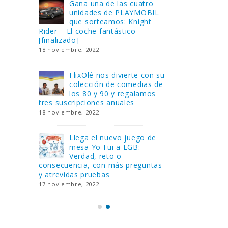
Gana una de las cuatro
¿Sa
al no
unidades de PLAYMOBIL
cur
amos a
que sorteamos: Knight
sab
Rider – El coche fantástico
EGB
[finalizado]
8 febrero, 202
18 noviembre, 2022
 Yo
Gan
reto o
FlixOlé nos divierte con su
Fui
colección de comedias de
con
 estas
los 80 y 90 y regalamos
respondiend
tres suscripciones anuales
5 preguntas
18 noviembre, 2022
15 diciembre,
Llega el nuevo juego de
Pri
mesa Yo Fui a EGB:
‘Ma
ue se
Verdad, reto o
rec
que ya
consecuencia, con más preguntas
pusieron de
y atrevidas pruebas
desaparecie
17 noviembre, 2022
2 diciembre, 