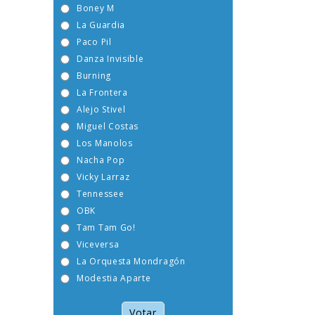
Boney M
La Guardia
Paco Pil
Danza Invisible
Burning
La Frontera
Alejo Stivel
Miguel Costas
Los Manolos
Nacha Pop
Vicky Larraz
Tennessee
OBK
Tam Tam Go!
Viceversa
La Orquesta Mondragón
Modestia Aparte
Votar