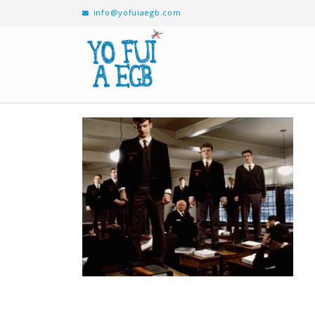
info@yofuiaegb.com