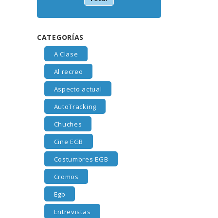
CATEGORÍAS
A Clase
Al recreo
Aspecto actual
AutoTracking
Chuches
Cine EGB
Costumbres EGB
Cromos
Egb
Entrevistas