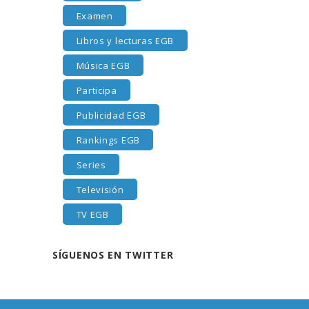
Examen
Libros y lecturas EGB
Música EGB
Participa
Publicidad EGB
Rankings EGB
Series
Televisión
TV EGB
SÍGUENOS EN TWITTER