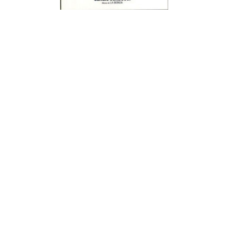
¿Sabías que…? Diez
curiosidades que igual no
sabes de cuando íbamos a
EGB
Rider 
[final
8 febrero, 2023
18 nov
Gana el nuevo juego Yo
Fui a EGB ‘¿Verdad, reto o
consecuencia?’
respondiendo correctamente estas
5 preguntas
tres s
15 diciembre, 2022
18 nov
Prime Video estrena
‘Mañana es hoy’ y
recordamos cosas que se
pusieron de moda en los 90 que ya
conse
desaparecieron
y atre
2 diciembre, 2022
17 nov