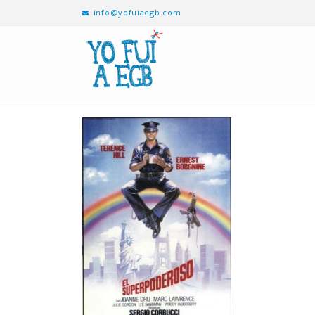
info@yofuiaegb.com