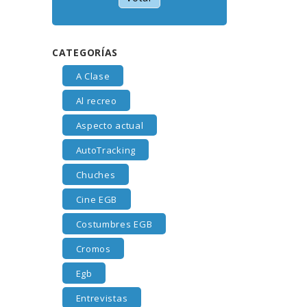
CATEGORÍAS
A Clase
Al recreo
Aspecto actual
AutoTracking
Chuches
Cine EGB
Costumbres EGB
Cromos
Egb
Entrevistas