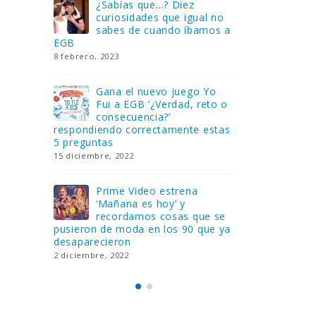
Gana una de las cuatro
¿Sa
al no
unidades de PLAYMOBIL
cur
amos a
que sorteamos: Knight
sab
Rider – El coche fantástico
EGB
[finalizado]
8 febrero, 202
18 noviembre, 2022
 Yo
Gan
reto o
FlixOlé nos divierte con su
Fui
colección de comedias de
con
 estas
los 80 y 90 y regalamos
respondiend
tres suscripciones anuales
5 preguntas
18 noviembre, 2022
15 diciembre,
Llega el nuevo juego de
Pri
mesa Yo Fui a EGB:
‘Ma
ue se
Verdad, reto o
rec
que ya
consecuencia, con más preguntas
pusieron de
y atrevidas pruebas
desaparecie
17 noviembre, 2022
2 diciembre, 