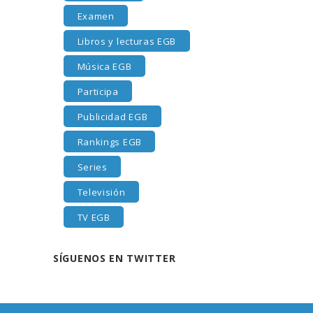
Examen
Libros y lecturas EGB
Música EGB
Participa
Publicidad EGB
Rankings EGB
Series
Televisión
TV EGB
SÍGUENOS EN TWITTER