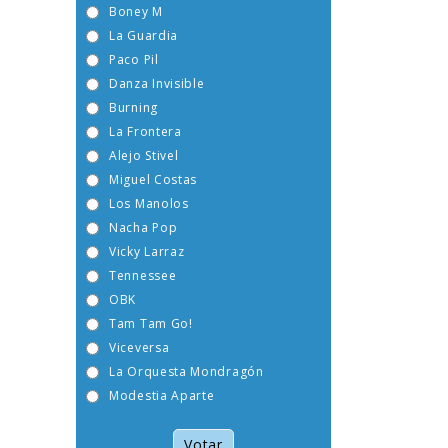
Boney M
La Guardia
Paco Pil
Danza Invisible
Burning
La Frontera
Alejo Stivel
Miguel Costas
Los Manolos
Nacha Pop
Vicky Larraz
Tennessee
OBK
Tam Tam Go!
Viceversa
La Orquesta Mondragón
Modestia Aparte
Votar