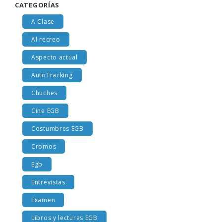
CATEGORÍAS
A Clase
Al recreo
Aspecto actual
AutoTracking
Chuches
Cine EGB
Costumbres EGB
Cromos
Egb
Entrevistas
Examen