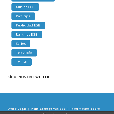
Libros y lecturas EGB
Música EGB
Participa
Publicidad EGB
Rankings EGB
Series
Televisión
TV EGB
SÍGUENOS EN TWITTER
Aviso Legal
|
Política de privacidad
|
Información sobre