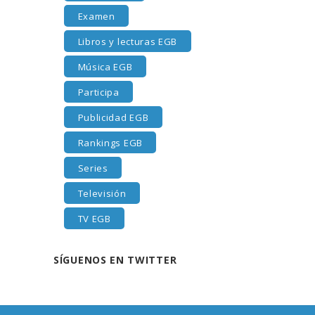
Examen
Libros y lecturas EGB
Música EGB
Participa
Publicidad EGB
Rankings EGB
Series
Televisión
TV EGB
SÍGUENOS EN TWITTER