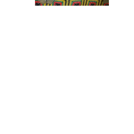
¿Sabías que…? Diez
curiosidades que igual no
sabes de cuando íbamos a
EGB
Rider 
[final
8 febrero, 2023
18 nov
Gana el nuevo juego Yo
Fui a EGB ‘¿Verdad, reto o
consecuencia?’
respondiendo correctamente estas
5 preguntas
tres s
15 diciembre, 2022
18 nov
Prime Video estrena
‘Mañana es hoy’ y
recordamos cosas que se
pusieron de moda en los 90 que ya
conse
desaparecieron
y atre
2 diciembre, 2022
17 nov