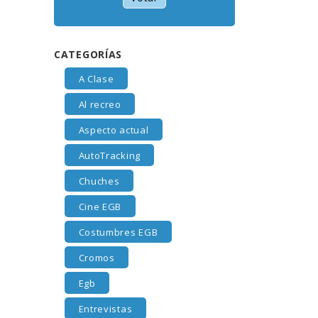
CATEGORÍAS
A Clase
Al recreo
Aspecto actual
AutoTracking
Chuches
Cine EGB
Costumbres EGB
Cromos
Egb
Entrevistas