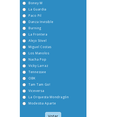
Boney M
La Guardia
Paco Pil
Danza Invisible
Burning
La Frontera
Alejo Stivel
Miguel Costas
Los Manolos
Nacha Pop
Vicky Larraz
Tennessee
OBK
Tam Tam Go!
Viceversa
La Orquesta Mondragón
Modestia Aparte
Votar