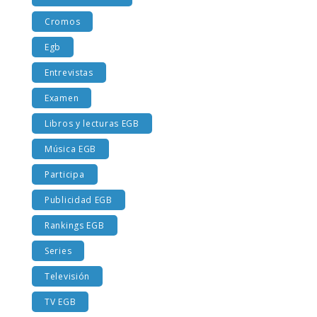
Costumbres EGB
Cromos
Egb
Entrevistas
Examen
Libros y lecturas EGB
Música EGB
Participa
Publicidad EGB
Rankings EGB
Series
Televisión
TV EGB