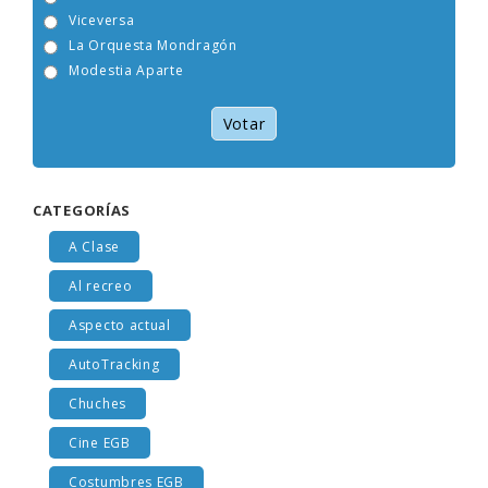
Tam Tam Go!
Viceversa
La Orquesta Mondragón
Modestia Aparte
Votar
CATEGORÍAS
A Clase
Al recreo
Aspecto actual
AutoTracking
Chuches
Cine EGB