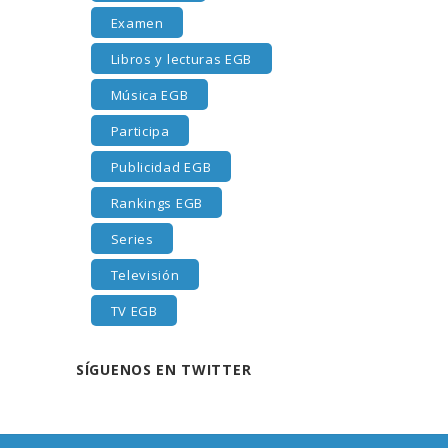
Examen
Libros y lecturas EGB
Música EGB
Participa
Publicidad EGB
Rankings EGB
Series
Televisión
TV EGB
SÍGUENOS EN TWITTER