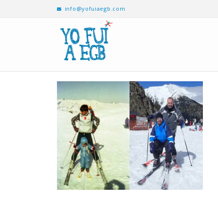
info@yofuiaegb.com