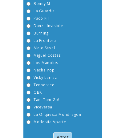
Boney M
La Guardia
Paco Pil
Danza Invisible
Burning
La Frontera
Alejo Stivel
Miguel Costas
Los Manolos
Nacha Pop
Vicky Larraz
Tennessee
OBK
Tam Tam Go!
Viceversa
La Orquesta Mondragón
Modestia Aparte
Votar