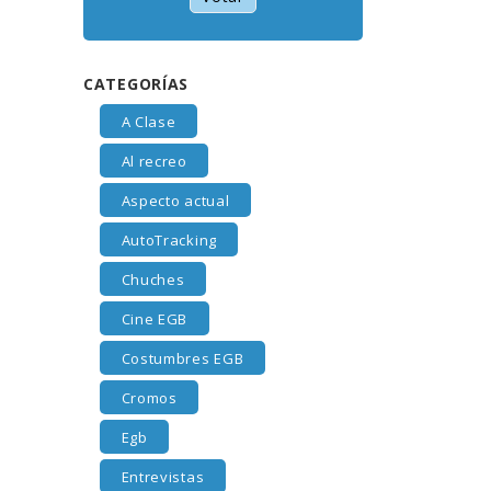
CATEGORÍAS
A Clase
Al recreo
Aspecto actual
AutoTracking
Chuches
Cine EGB
Costumbres EGB
Cromos
Egb
Entrevistas