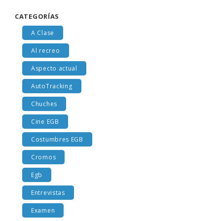
CATEGORÍAS
A Clase
Al recreo
Aspecto actual
AutoTracking
Chuches
Cine EGB
Costumbres EGB
Cromos
Egb
Entrevistas
Examen