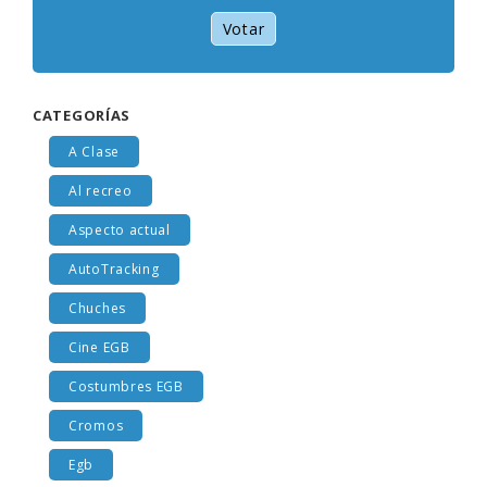
Votar
CATEGORÍAS
A Clase
Al recreo
Aspecto actual
AutoTracking
Chuches
Cine EGB
Costumbres EGB
Cromos
Egb