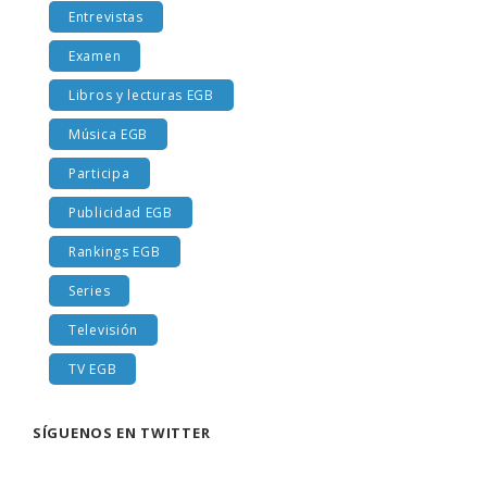
Entrevistas
Examen
Libros y lecturas EGB
Música EGB
Participa
Publicidad EGB
Rankings EGB
Series
Televisión
TV EGB
SÍGUENOS EN TWITTER