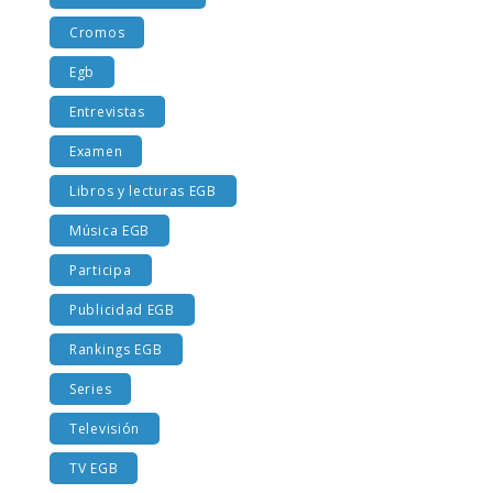
Costumbres EGB
Cromos
Egb
Entrevistas
Examen
Libros y lecturas EGB
Música EGB
Participa
Publicidad EGB
Rankings EGB
Series
Televisión
TV EGB