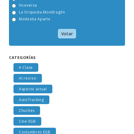
Tam Tam Go!
Viceversa
La Orquesta Mondragón
Modestia Aparte
Votar
CATEGORÍAS
A Clase
Al recreo
Aspecto actual
AutoTracking
Chuches
Cine EGB